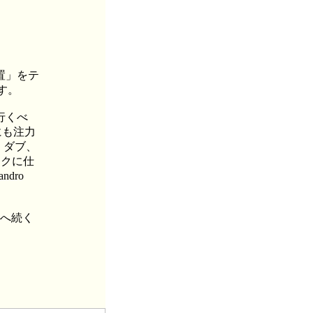
置」をテ
ます。
行くべ
にも注力
、ダブ、
ックに仕
dro
都へ続く