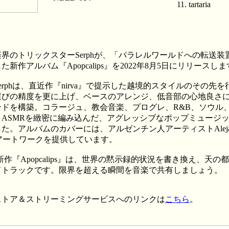
11. tartaria
界のトリックスターSerphが、「パラレルワールドへの転送装
た新作アルバム『Apopcalips』を2022年8月5日にリリースし
erphは、直近作『nirva』で提示した越境的スタイルのその先を
選びの精度を更に上げ、ベースのアレンジ、低音部の心地良さ
ンドを構築。コラージュ、教会音楽、プログレ、R&B、ソウル
、ASMRを緻密に編み込んだ、アグレッシブなポップミュージ
た。アルバムのカバーには、アルゼンチン人アーティストAlejan
iがアートワークを提供しています。
hの新作『Apopcalips』は、世界の黙示録的状況を書き換え、天の
ドトラックです。限界を超える瞬間を音楽で共有しましょう。
ストア＆ストリーミングサービスへのリンクは
こちら
。