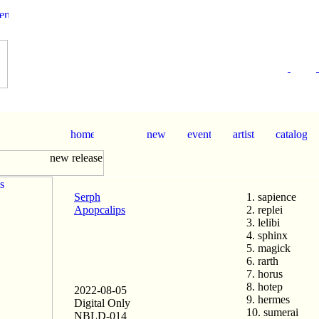
Serph
1. sapience
Apopcalips
2. replei
3. lelibi
4. sphinx
5. magick
6. rarth
7. horus
8. hotep
2022-08-05
9. hermes
Digital Only
10. sumerai
NBLD-014