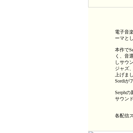
電子音楽
ーマとし
本作でS
く、音
しサウ
ジャズ
上げまし
Sord
Serp
サウン
各配信