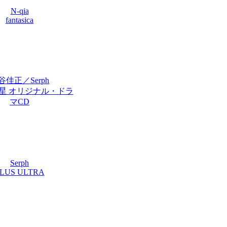
N-qia
fantasica
谷佳正／Serph
星 オリジナル・ドラ
マCD
Serph
LUS ULTRA