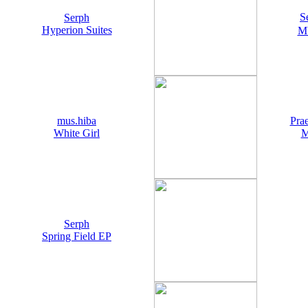
S
Serph
Hyperion Suites
M
mus.hiba
Pra
White Girl
M
Serph
Spring Field EP