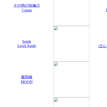
その他の短編ズ
Conga
Serph
Level Apple
ぼん
服部峻
MOON