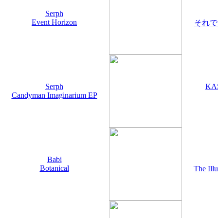
Serph
Event Horizon
それで
Serph
KAS
Candyman Imaginarium EP
Babi
Botanical
The Ill