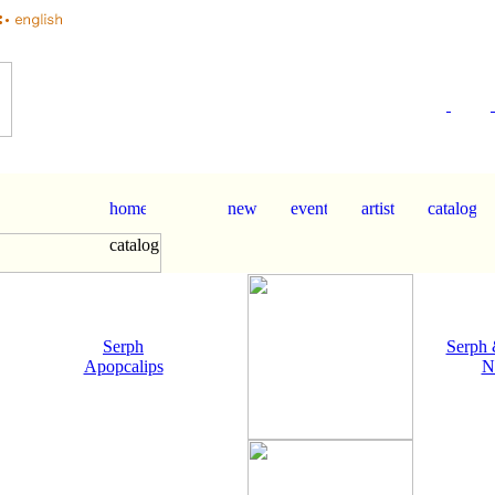
Serph
Serph
Apopcalips
N