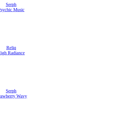
Serph
sychic Music
Reliq
igh Radiance
Serph
rawberry Wavy