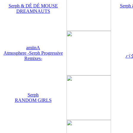
Serph & DÉ DÉ MOUSE
Serph
DREAMNAUTS
amiinA
Atmosphere -Serph Progressive
パ
Remixes-
Serph
RANDOM GIRLS