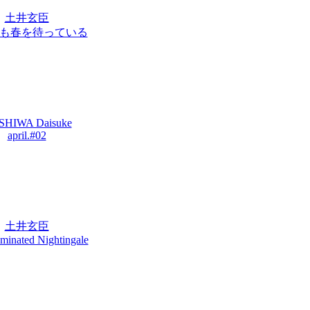
土井玄臣
も春を待っている
HIWA Daisuke
april.#02
土井玄臣
uminated Nightingale