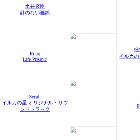
土井玄臣
針のない画鋲
細
Reliq
イルカの
Life Prismic
Serph
イルカの星 オリジナル・サウ
P
ンドトラック