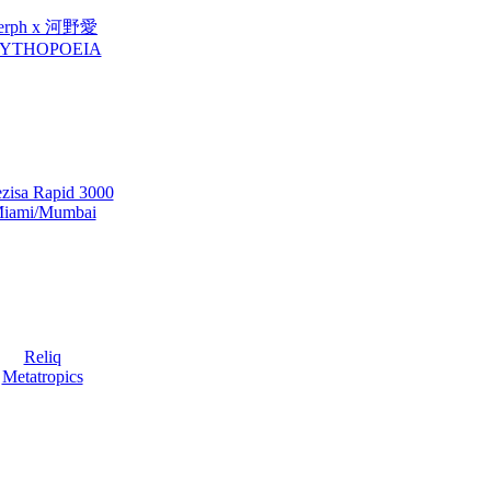
erph x 河野愛
YTHOPOEIA
ezisa Rapid 3000
iami/Mumbai
Reliq
Metatropics