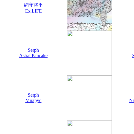
網守将平
Ex.LIFE
Serph
Astral Pancake
Serph
Mirapyd
Na