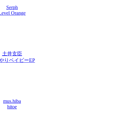
Serph
Level Orange
土井玄臣
やりベイビーEP
mus.hiba
hitoe