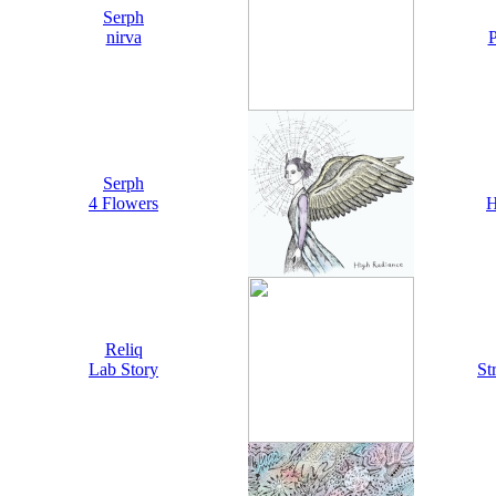
Serph
nirva
P
Serph
4 Flowers
H
Reliq
Lab Story
St