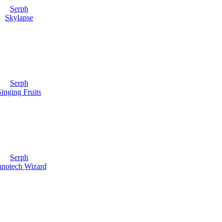
Serph
Skylapse
Serph
Singing Fruits
Serph
notech Wizard