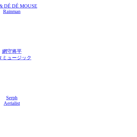
 & DÉ DÉ MOUSE
Rainman
網守将平
タミュージック
Serph
Aerialist