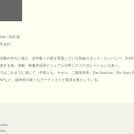
shida / 吉田 靖
阪生まれ。
活動の中心に据え、近年数々の賞を受賞している気鋭のダンス・カンパニー、BABY
供する他、演劇・映像作品等ビジュアル分野とのコラボレーションも多い。
はこれまでに渚にて、中島らも、キセル、二階堂和美、Pan American、Her Space Hol
STRAPなど、国内外の様々なアーティストと競演を果たしている。
noble)
noble)