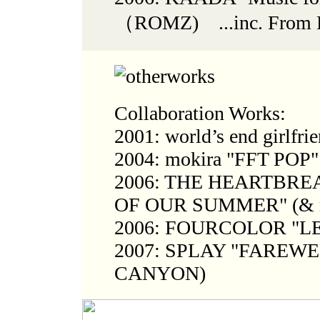
（ROMZ) ...inc. From H
Collaboration Works:
2001: world’s end girlfri
2004: mokira "FFT POP" 
2006: THE HEARTBR
OF OUR SUMMER" (& r
2006: FOURCOLOR "LE
2007: SPLAY "FAREW
CANYON)