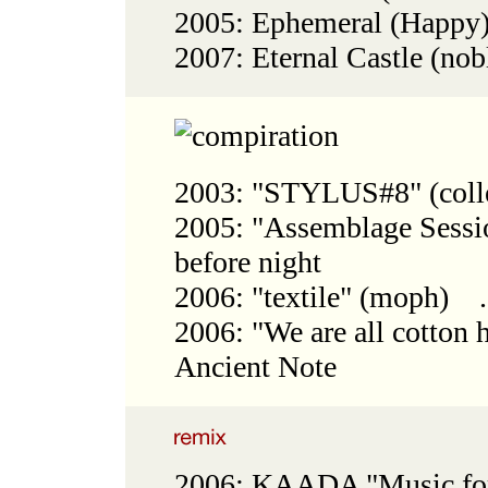
2005: Ephemeral (Happy
2007: Eternal Castle (nob
2003: "STYLUS#8" (colleg
2005: "Assemblage Sessio
before night
2006: "textile" (moph) ..
2006: "We are all cotton 
Ancient Note
2006: KAADA "Music for