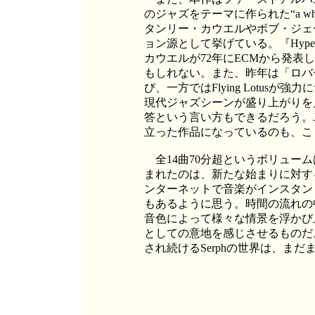
のジャズをテーマに作られた“a w
タンリー・カウエルやボブ・ジェ
ョン源として挙げている。『Hyper
カウエルが72年にECMから発表した傑
もしれない。また、昨年は「ロバ
び、一方ではFlying Lotus
現代ジャズシーンが盛り上がりを見
答という言い方もできるだろう。J.D
立った作品になっているのも、こ
全14曲70分超というボリュー
まれたのは、新たな始まりに対す
ンターネットで音楽がインスタン
もあるように思う。時間の流れの
音色によって様々な情景を浮かび上
としての意地を感じさせるものだ
され続けるSerphの世界は、ま