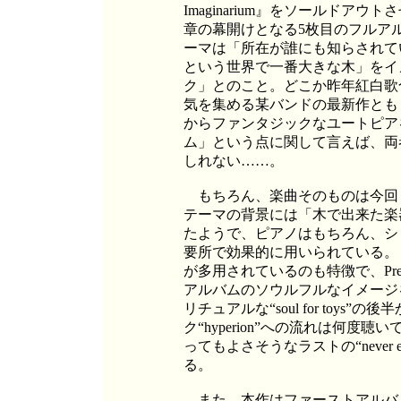
Imaginarium』をソールドア
章の幕開けとなる5枚目のフルアルバム『
ーマは「所在が誰にも知らされて
という世界で一番大きな木」をイ
ク」とのこと。どこか昨年紅白歌
気を集める某バンドの最新作ともリ
からファンタジックなユートピア
ム」という点に関して言えば、両
しれない……。
もちろん、楽曲そのものは今回も
テーマの背景には「木で出来た楽
たようで、ピアノはもちろん、シ
要所で効果的に用いられている。
が多用されているのも特徴で、Pre
アルバムのソウルフルなイメージ
リチュアルな“soul for toy
ク“hyperion”への流れは何
ってもよさそうなラストの“never
る。
また、本作はファーストアルバム『acci