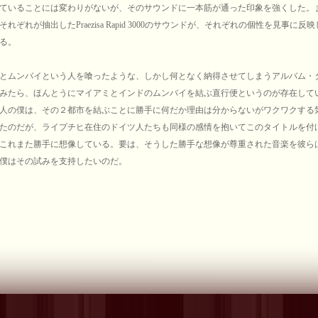
ていることには変わりがないが、そのサウンドに一本筋が通った印象を強くした。
れぞれが抽出したPraezisa Rapid 3000のサウンドが、それぞれの個性を見事に反
る。
とムンバイという人を喰ったような、しかし何となく納得させてしまうアルバム・
みたら、ほんとうにマイアミとインドのムンバイを結ぶ直行便というのが存在して
人の僕は、その２都市を結ぶことに勝手に何だか理由は分からないがワクワクする
たのだが、ライプチヒ在住のドイツ人たちも同様の感情を抱いてこのタイトルを付
これまた勝手に想像している。要は、そうした勝手な想像が尊重された音楽を彼ら
僕はその試みを支持したいのだ。