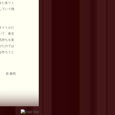
また各リミ
映していて聴
タイトルだ
いて、東京
気持ちを覚
けたのでは
は作ろうと
原 雅明