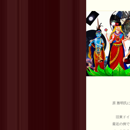
原 雅明氏
旧東ドイ
最近の例で