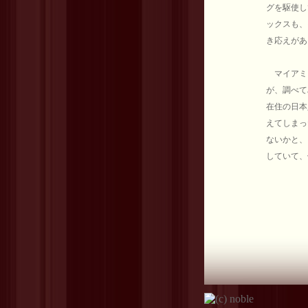
グを駆使し
ックスも、そ
き応えがあ
マイアミ
が、調べて
在住の日本
えてしまっ
ないかと、
していて、