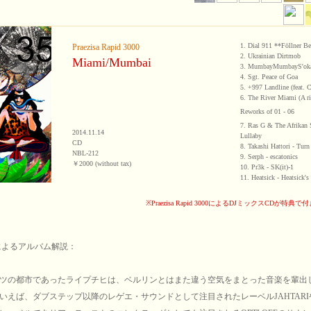
1. Dial 911 **Föllner Be
Praezisa Rapid 3000
2. Ukrainian Dirtmob
Miami/Mumbai
3. MumbayMumbayS'okay
4. Sgt. Peace of Goa
5. +997 Landline (feat.
6. The River Miami (A r
Reworks of 01 - 06
7. Ras G & The Afrikan 
2014.11.14
Lullaby
CD
8. Takashi Hattori - Turn
NBL-212
9. Serph - escatonics
￥2000 (without tax)
10. Pr3k - SK(it)-1
11. Heatsick - Heatsick'
※Praezisa Rapid 3000によるDJミックスCDが特
によるアルバム解説：
ツの都市であったライプチヒは、ベルリンとはまた違う空気をまとった音楽を輩出
いえば、ダブステップ以降のレゲエ・サウンドとして注目されたレーベルJAHTAR