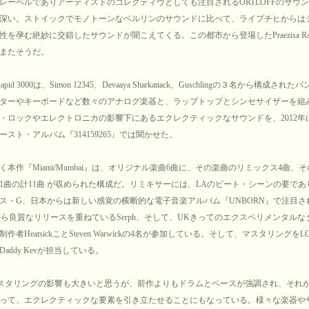
レーベルでありアーティストのコレクティヴとしても注目されるORTLOFFのサウ
深い。ストイックでモノトーンなベルリンのサウンドに比べて、ライプチヒからは
を孕む絶妙に交錯したサウンドが聞こえてくる。この都市から登場したPraezisa Rapid
またそうだ。
 Rapid 3000は、Simon 12345、Devaaya Sharkattack、Guschlingの３名から構成さ
ターやキーボードなど数々のアナログ楽器と、ラップトップとシンセサイザーを組
・ロックやエレクトロニカの影響下にあるエクレクティックなサウンドを、2012年
ースト・アルバム『314159265』では聞かせた。
本作『Miami/Mumbai』は、オリジナル楽曲6曲に、その楽曲のリミックス4曲、
1曲の計11曲 が収められた構成だ。リミキサーには、LAのビート・シーンの要であ
ス・G、日本からは新しい感覚の横断的な電子音楽アルバム『UNBORN』で注目さ
leから良質なリリースを重ねているSerph、そして、UKきってのエクスペリメンタル
作者HeatsickことSteven Warwickの4名が参加している。そして、マスタリングをLO
のDaddy Kevが担当している。
スタリングの影響も大きいと思うが、前作よりもドラムとベースが強調され、それ
って、エクレクティックな要素を引き立たせることにもなっている。様々な楽器や