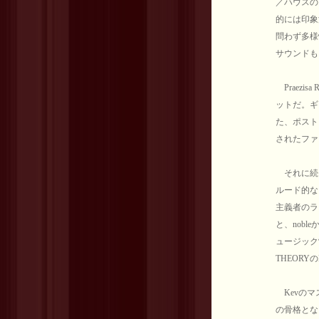
／ハウスの
的には印象
問わず多様性
サウンドも
Praezisa
ットだ。ギ
た、ポスト
されたファ
それに続く
ルード的な
主義者のラ
と、nob
ュージック制
THEORY
Kevのマ
の骨格とな