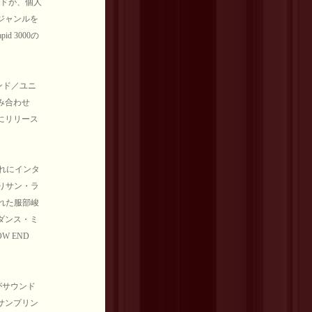
ンドが、個人
ジャンルを
 3000の
れたバンド／ユニ
み合わせ
にリリース
それにインタ
りサン・ラ
れた服部峻
なダンス・ミ
W END
がサウンド
サンプリン