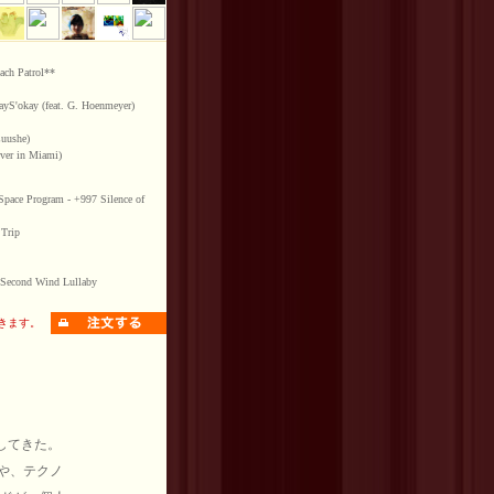
ach Patrol**
S'okay (feat. G. Hoenmeyer)
 Cuushe)
iver in Miami)
Space Program - +997 Silence of
 Trip
s Second Wind Lullaby
典で付きます。
してきた。
Iや、テクノ