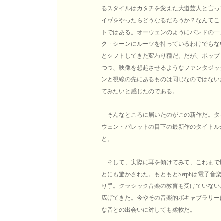
るスタイルはカタチを変えた大道芸人と言って
イヴをやったらどうなるだろうか？なんてこと
トではある。オーウェンのようにバンドの一
ク・シーンにルーツを持っているわけでもない
とシフトしてきた変わり種だ。だが、ポップ
つつ、映像を想起させるようなファンタジッ
ンと視線の先にあるものは同じなのではないか
てみたいと感じたのである。
そんなところに届いたのがこの新作だ。タイトル
ウェン・パレットの目下の最新作のタイトルが『
と。
そして、実際に耳を傾けてみて、これまで
とにも驚かされた。もともとSerphは電子
り手。クラシック音楽の教育も受けていない
広げてきた。今やその音楽的ボキャブラリーは
な音との出会いに対しても柔軟だ。