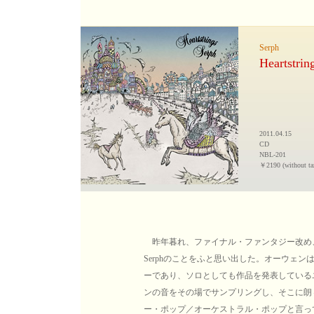
Serph
Heartstrin
2011.04.15
CD
NBL-201
￥2190 (without ta
昨年暮れ、ファイナル・ファンタジー改め
Serphのことをふと思い出した。オーウェ
ーであり、ソロとしても作品を発表している
ンの音をその場でサンプリングし、そこに朗
ー・ポップ／オーケストラル・ポップと言っ