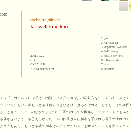
world's end girlfriend
farewell kingdom
1. yes
2. call past rain
3. daydream loveletter
4. halfmoon girl
2001.11.25
5. fragile fireworks
CD
6. fifteen white
CXCA-1089
7. you
￥2381 (without tax)
8. onepiece
エンド・ガールフレンドは、物語（フィクション）の語り方を知っている。彼はエ
ージックにおいて今もっとも注目すべきひとりではあるけれど、しかし、その確固
という点で、シーンのなかのひとつに位置づけるのが困難なアーティストでもある
も属さないようにも思えるからだ。その作風は自ら脚本を手掛ける電子仕掛けのエ
ようでもある。もっとも彼の脚本はハードボイルドでもサスペンスでも大河ドラマ