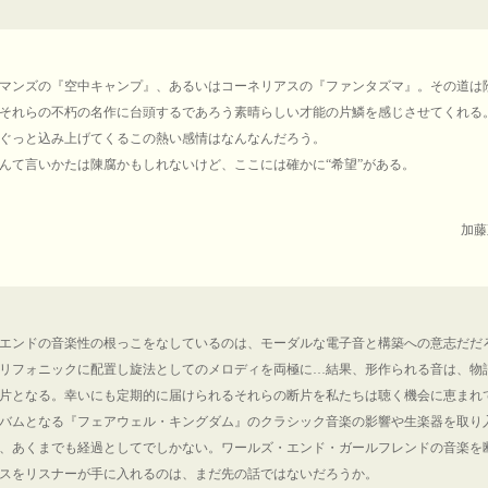
マンズの『空中キャンプ』、あるいはコーネリアスの『ファンタズマ』。その道は
それらの不朽の名作に台頭するであろう素晴らしい才能の片鱗を感じさせてくれる
ぐっと込み上げてくるこの熱い感情はなんなんだろう。
んて言いかたは陳腐かもしれないけど、ここには確かに“希望”がある。
加藤直
エンドの音楽性の根っこをなしているのは、モーダルな電子音と構築への意志だだ
リフォニックに配置し旋法としてのメロディを両極に…結果、形作られる音は、物
片となる。幸いにも定期的に届けられるそれらの断片を私たちは聴く機会に恵まれ
バムとなる『フェアウェル・キングダム』のクラシック音楽の影響や生楽器を取り
、あくまでも経過としてでしかない。ワールズ・エンド・ガールフレンドの音楽を
スをリスナーが手に入れるのは、まだ先の話ではないだろうか。