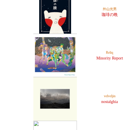
外山光男
珈琲の晩
Reliq
Minority Report
velveljin
nostalghia