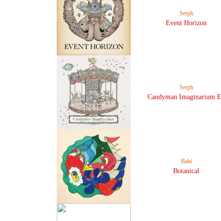
Serph
Event Horizon
Serph
Candyman Imaginarium 
Babi
Botanical