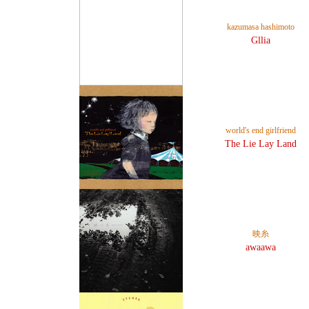
kazumasa hashimoto
Gllia
world's end girlfriend
The Lie Lay Land
映糸
awaawa