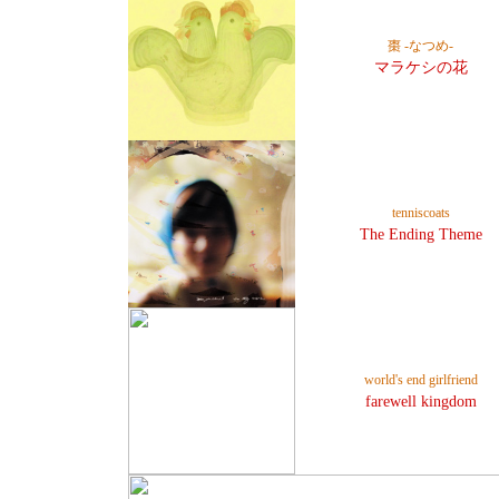
棗 -なつめ-
マラケシの花
tenniscoats
The Ending Theme
world's end girlfriend
farewell kingdom