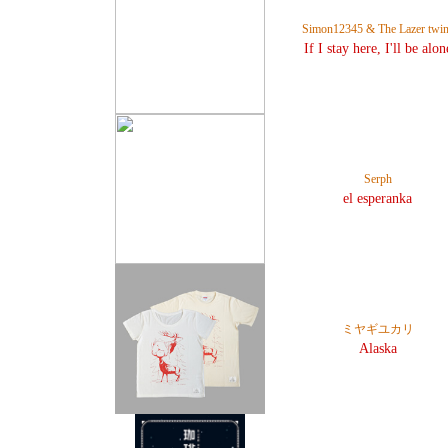
Simon12345 & The Lazer twi
If I stay here, I'll be alon
Serph
el esperanka
ミヤギユカリ
Alaska