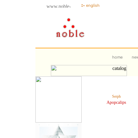
Serph
Apopcalips