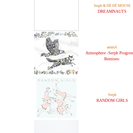
Serph & DÉ DÉ MOUSE
DREAMNAUTS
amiinA
Atmosphere -Serph Progres
Remixes-
Serph
RANDOM GIRLS