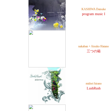
KASHIWA Daisuke
program music I
nakaban + Atsuko Hatano
三つの箱
midori hirano
LushRush